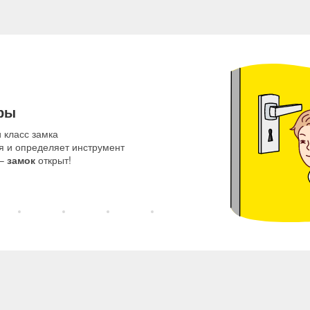
ры
 класс замка
я и определяет инструмент
 –
замок
открыт!