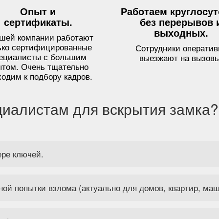
Опыт и
Работаем круглосу
сертификаты.
без перерывов 
выходных.
ашей компании работают
ько сертифицированные
Сотрудники оператив
ециалисты с большим
выезжают на вызовы
ытом. Очень тщательно
ходим к подбору кадров.
циалистам для вскрытия замка?
ере ключей.
ной попытки взлома (актуально для домов, квартир, маш