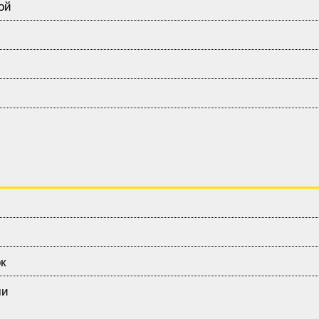
ой
к
ми